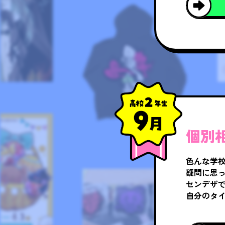
個別
色んな学
疑問に思
センデザ
自分のタ