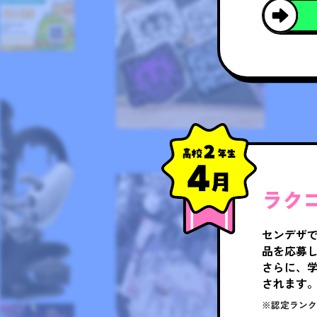
ラク
センデザ
品を応募
さらに、
されます
※認定ラン