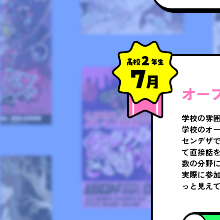
オー
学校の雰
学校のオ
センデザ
て直接話
数の分野
実際に参
っと見え