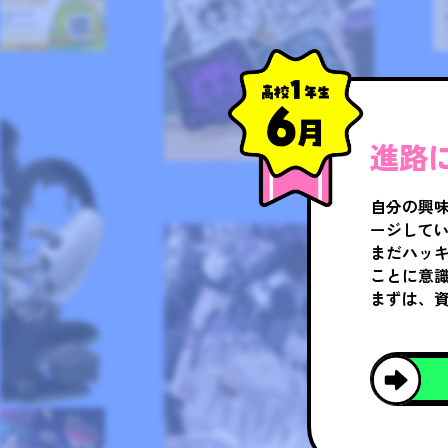
進路
自分の興
ージして
まだハッ
ことに意識
まずは、