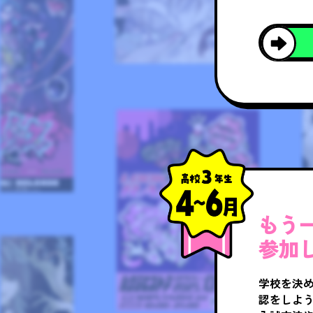
もう
参加
学校を決
認をしよ