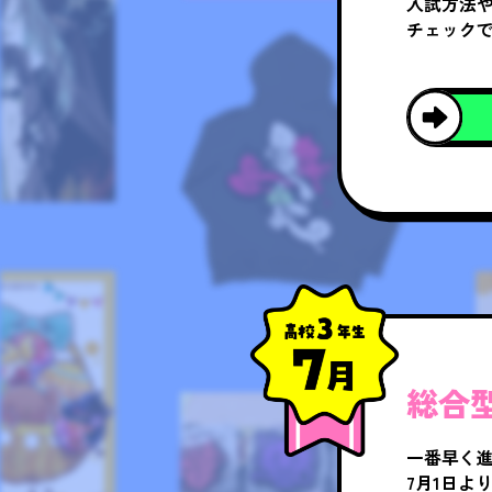
入試方法
チェック
総合
一番早く
7月1日よ